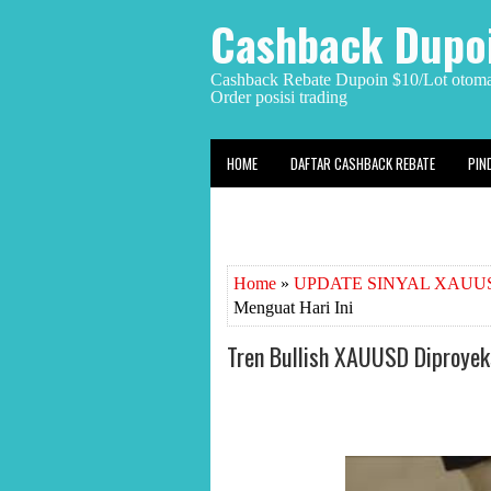
Cashback Dupoi
Cashback Rebate Dupoin $10/Lot otomat
Order posisi trading
HOME
DAFTAR CASHBACK REBATE
PIN
Home
»
UPDATE SINYAL XAUUS
Menguat Hari Ini
Tren Bullish XAUUSD Diproyek