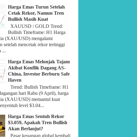
Harga Emas Turun Setelah
Cetak Rekor, Namun Tren
Bullish Masih Kuat
XAUUSD / GOLD Trend:
Bullish Timeframe: H1 Harga
nia (XAU/USD) mengalami
 setelah mencetak rekor tertinggi
 ...
Harga Emas Melonjak Tajam
Akibat Konflik Dagang AS-
China, Investor Berburu Safe
Haven
Trend: Bullish Timeframe: H1
dagangan hari Rabu (9 April), harga
nia (XAU/USD) memantul kuat
nyentuh level $3.04...
Harga Emas Sentuh Rekor
$3.059, Apakah Tren Bullish
Akan Berlanjut?
Pasar keuangan global kembali