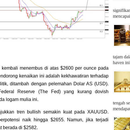
signifika
mencapai 
tajam dal
haven ini
 kembali menembus di atas $2600 per ounce pada
endorong kenaikan ini adalah kekhawatiran terhadap
itik, ditambah dengan pelemahan Dolar AS (USD).
Federal Reserve (The Fed) yang kurang dovish
da logam mulia ini.
tengah se
mendapatk
njukkan tren bullish semakin kuat pada XAUUSD.
berpotensi naik hingga $2655. Namun, jika terjadi
at berada di $2582.