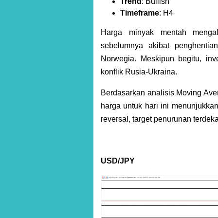
Trend
: Bullish
Timeframe
: H4
Harga minyak mentah mengala
sebelumnya akibat penghentia
Norwegia. Meskipun begitu, inve
konflik Rusia-Ukraina.
Berdasarkan analisis Moving Avera
harga untuk hari ini menunjukkan
reversal, target penurunan terdeka
USD/JPY