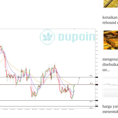
kenaikan
rebound d
mengenai 
disebutk
un...
harga ya
menentuka