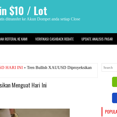
n $10 / Lot
is ditransfer ke Akun Dompet anda setiap Close
DAH REFFERAL KE KAMI
VERIFIKASI CASHBACK REBATE
UPDATE ANALISIS PASAR
D HARI INI
» Tren Bullish XAUUSD Diproyeksikan
sikan Menguat Hari Ini
POPUL