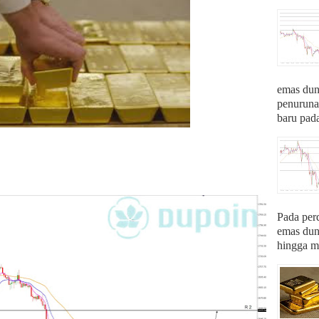
emas du
penurunan
baru pada
Pada per
emas du
hingga me