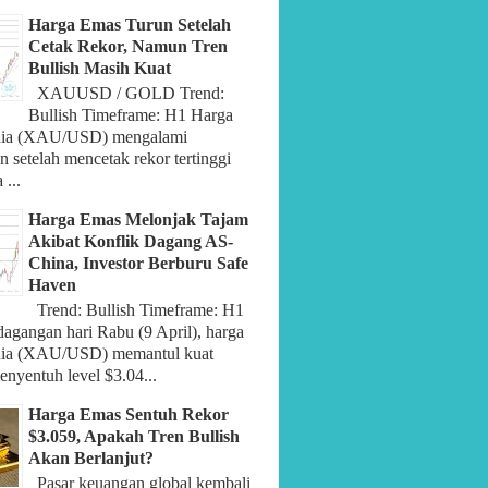
Harga Emas Turun Setelah
Cetak Rekor, Namun Tren
Bullish Masih Kuat
XAUUSD / GOLD Trend:
Bullish Timeframe: H1 Harga
nia (XAU/USD) mengalami
 setelah mencetak rekor tertinggi
 ...
Harga Emas Melonjak Tajam
Akibat Konflik Dagang AS-
China, Investor Berburu Safe
Haven
Trend: Bullish Timeframe: H1
dagangan hari Rabu (9 April), harga
nia (XAU/USD) memantul kuat
nyentuh level $3.04...
Harga Emas Sentuh Rekor
$3.059, Apakah Tren Bullish
Akan Berlanjut?
Pasar keuangan global kembali