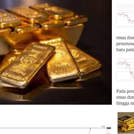
emas du
penurunan
baru pada
Pada per
emas du
hingga me