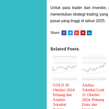
Untuk para trader dan investor
menentukan strategi trading yang 
pasar yang tinggi di tahun 2025.
Share:
Related Posts:
GOLD 30
Analisa
Oktober 2024:
Teknikal Gold
Peluang dan
31 Oktober
Analisis
2024: Peluang
Teknikal
Entry dan