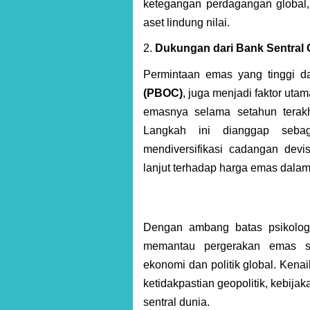
ketegangan perdagangan global
aset lindung nilai.
2.
Dukungan dari Bank Sentral 
Permintaan emas yang tinggi da
(PBOC)
, juga menjadi faktor u
emasnya selama setahun terakh
Langkah ini dianggap sebag
mendiversifikasi cadangan dev
lanjut terhadap harga emas dala
Dengan ambang batas psikolo
memantau pergerakan emas seb
ekonomi dan politik global. Kena
ketidakpastian geopolitik, kebij
sentral dunia.