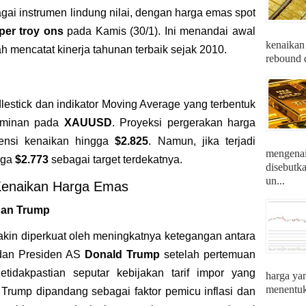
ai instrumen lindung nilai, dengan harga emas spot
per troy ons
pada Kamis (30/1). Ini menandai awal
kenaikan
h mencatat kinerja tahunan terbaik sejak 2010.
rebound d
estick dan indikator Moving Average yang terbentuk
 dominan pada
XAUUSD
. Proyeksi pergerakan harga
tensi kenaikan hingga
$2.825
. Namun, jika terjadi
mengenai 
ngga
$2.773
sebagai target terdekatnya.
disebutk
un...
Kenaikan Harga Emas
dan Trump
kin diperkuat oleh meningkatnya ketegangan antara
an Presiden AS
Donald Trump
setelah pertemuan
idakpastian seputar kebijakan tarif impor yang
harga ya
menentuka
Trump dipandang sebagai faktor pemicu inflasi dan