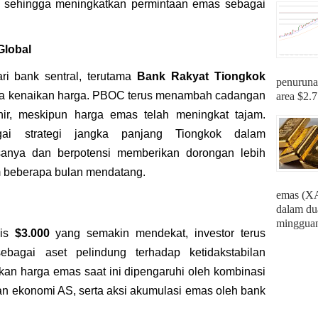
, sehingga meningkatkan permintaan emas sebagai
Global
ri bank sentral, terutama
Bank Rakyat Tiongkok
penuruna
tama kenaikan harga. PBOC terus menambah cadangan
area $2.7
ir, meskipun harga emas telah meningkat tajam.
ai strategi jangka panjang Tiongkok dalam
isanya dan berpotensi memberikan dorongan lebih
m beberapa bulan mendatang.
emas (X
dalam dua
mingguan 
gis
$3.000
yang semakin mendekat, investor terus
agai aset pelindung terhadap ketidakstabilan
ikan harga emas saat ini dipengaruhi oleh kombinasi
akan ekonomi AS, serta aksi akumulasi emas oleh bank