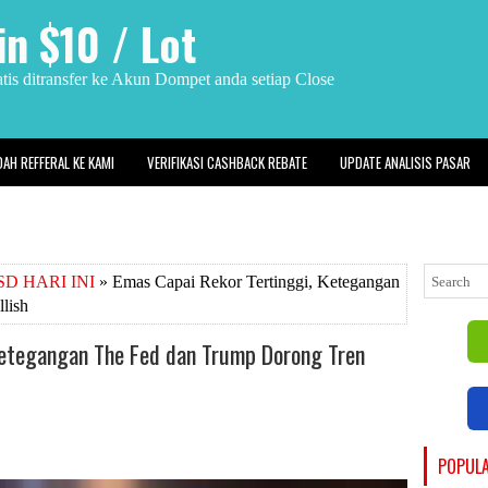
n $10 / Lot
is ditransfer ke Akun Dompet anda setiap Close
DAH REFFERAL KE KAMI
VERIFIKASI CASHBACK REBATE
UPDATE ANALISIS PASAR
D HARI INI
» Emas Capai Rekor Tertinggi, Ketegangan
lish
Ketegangan The Fed dan Trump Dorong Tren
POPUL