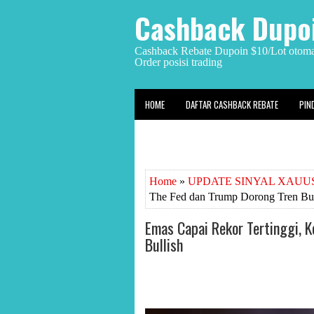
Cashback Dupoi
Cashback Rebate Dupoin $10/Lot otomat
Order posisi trading
HOME
DAFTAR CASHBACK REBATE
PIN
Home
»
UPDATE SINYAL XAUUS
The Fed dan Trump Dorong Tren Bul
Emas Capai Rekor Tertinggi, 
Bullish