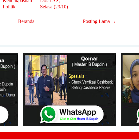
Ketidakpastian
Dolar AS,
Politik
Selasa (29/10)
Beranda
Posting Lama →