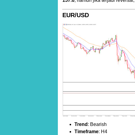
157.6
, namun jika terjadi reversa
EUR/USD
Trend
: Bearish
Timeframe
: H4