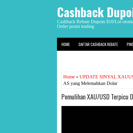
Cashback Dupoi
Cashback Rebate Dupoin $10/Lot otomat
Order posisi trading
HOME
DAFTAR CASHBACK REBATE
PIN
Home
»
UPDATE SINYAL XAUUS
AS yang Melemahkan Dolar
Pemulihan XAU/USD Terpicu D