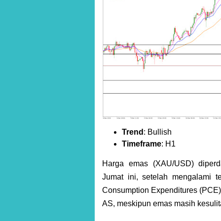
Trend
: Bullish
Timeframe
: H1
Harga emas (XAU/USD) diperda
Jumat ini, setelah mengalami t
Consumption Expenditures (PCE) 
AS, meskipun emas masih kesulita