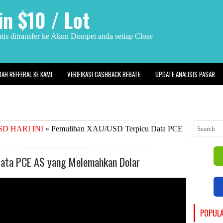
n $10 / Lot
is ditransfer ke Akun Dompet anda setiap Close
DAH REFFERAL KE KAMI
VERIFIKASI CASHBACK REBATE
UPDATE ANALISIS PASAR
D HARI INI
» Pemulihan XAU/USD Terpicu Data PCE
ata PCE AS yang Melemahkan Dolar
POPUL