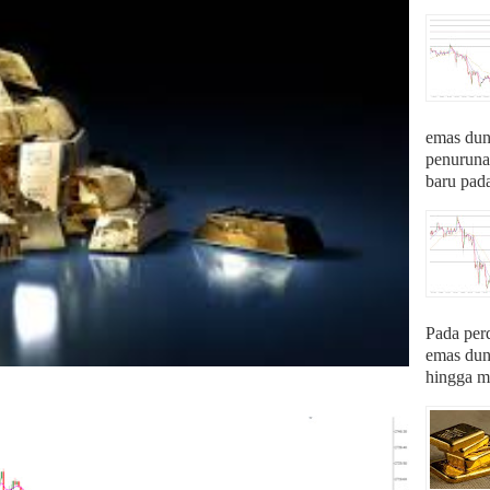
emas du
penurunan
baru pada
Pada per
emas du
hingga me