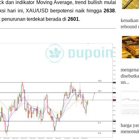
k dan indikator Moving Average, trend bullish mulai
si hari ini, XAU/USD berpotensi naik hingga
2638
.
et penurunan terdekat berada di
2601
.
kenaikan
rebound d
mengenai 
disebutk
un...
harga ya
menentuka