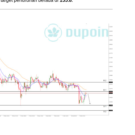
l, target penurunan berada di
155.8
.