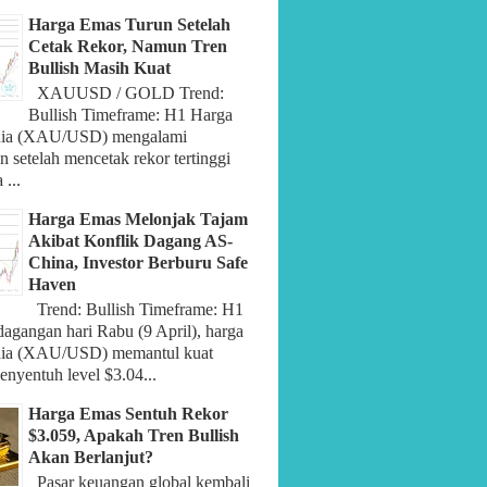
Harga Emas Turun Setelah
Cetak Rekor, Namun Tren
Bullish Masih Kuat
XAUUSD / GOLD Trend:
Bullish Timeframe: H1 Harga
nia (XAU/USD) mengalami
 setelah mencetak rekor tertinggi
 ...
Harga Emas Melonjak Tajam
Akibat Konflik Dagang AS-
China, Investor Berburu Safe
Haven
Trend: Bullish Timeframe: H1
dagangan hari Rabu (9 April), harga
nia (XAU/USD) memantul kuat
nyentuh level $3.04...
Harga Emas Sentuh Rekor
$3.059, Apakah Tren Bullish
Akan Berlanjut?
Pasar keuangan global kembali